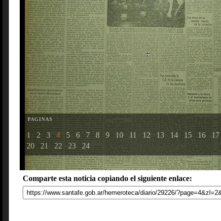
PAGINAS
1
2
3
4
5
6
7
8
9
10
11
12
13
14
15
16
17
20
21
22
23
24
Comparte esta noticia copiando el siguiente enlace: