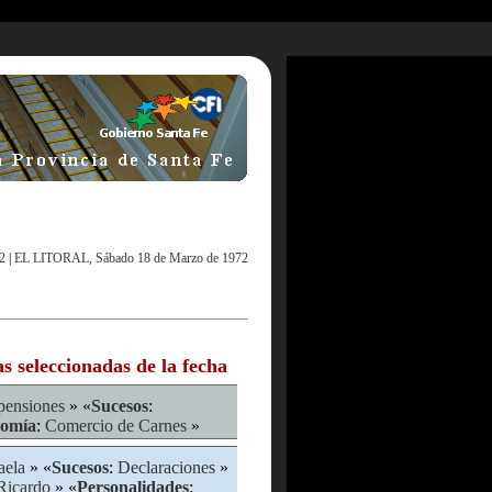
2
|
EL LITORAL, Sábado 18 de Marzo de 1972
as seleccionadas de la fecha
pensiones
» «
Sucesos
:
omía
:
Comercio de Carnes
»
aela
» «
Sucesos
:
Declaraciones
»
Ricardo
» «
Personalidades
: