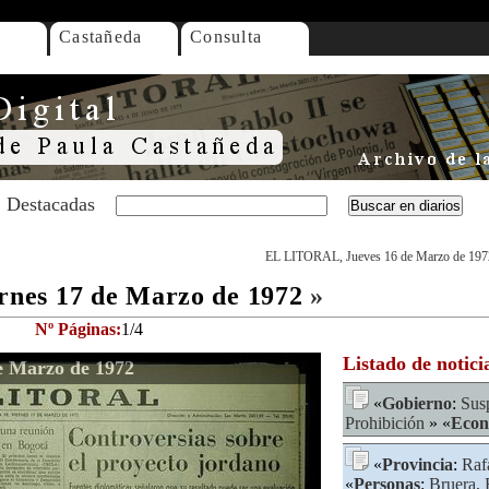
Castañeda
Consulta
Destacadas
EL LITORAL, Jueves 16 de Marzo de 197
nes 17 de Marzo de 1972
»
Nº Páginas:
1/4
Listado de notici
 Marzo de 1972
«
Gobierno
:
Sus
Prohibición
» «
Econ
«
Provincia
:
Raf
«
Personas
:
Bruera, 