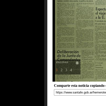
PAGINAS
1
2
3
4
Comparte esta noticia copiando e