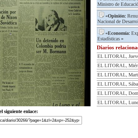
Ministro de Educaci
«
Opinión
:
Renu
Nacional de Desarro
«
Economía
:
Exp
Estadísticas
»
Diarios relacion
EL LITORAL, Jueve
EL LITORAL, Miérc
EL LITORAL, Marte
EL LITORAL, Sábad
EL LITORAL, Domin
EL LITORAL, Lunes
l siguiente enlace: