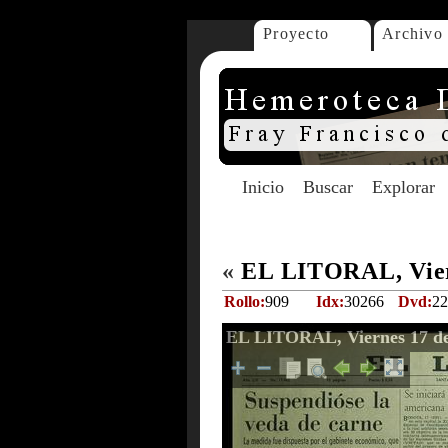
Proyecto
Archivo
Inicio
Buscar
Explorar
«
EL LITORAL, Vier
Rollo:
909
Idx:
30266
Dvd:
22
EL LITORAL, Viernes 17 de