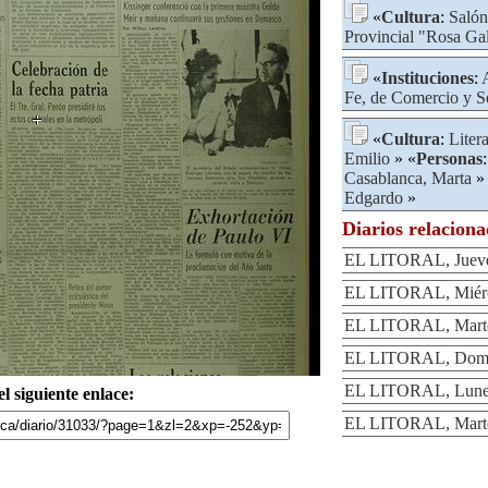
«
Cultura
:
Salón
Provincial "Rosa Ga
«
Instituciones
:
Fe, de Comercio y S
«
Cultura
:
Liter
Emilio
» «
Personas
Casablanca, Marta
»
Edgardo
»
Diarios relacion
EL LITORAL, Jueve
EL LITORAL, Miérc
EL LITORAL, Marte
EL LITORAL, Domi
EL LITORAL, Lunes
l siguiente enlace:
EL LITORAL, Marte