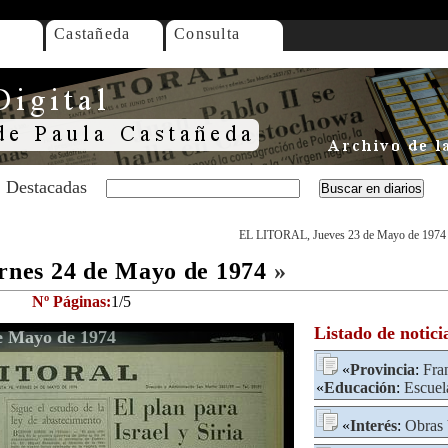
Castañeda
Consulta
Destacadas
EL LITORAL, Jueves 23 de Mayo de 1974
nes 24 de Mayo de 1974
»
Nº Páginas:
1/5
Listado de notici
e Mayo de 1974
«
Provincia
:
Fra
«
Educación
:
Escuel
«
Interés
:
Obras 