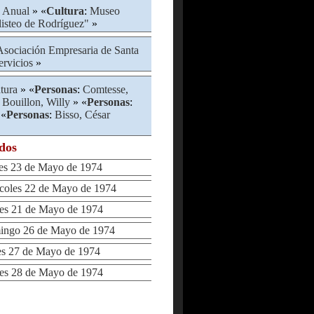
 Anual
» «
Cultura
:
Museo
listeo de Rodríguez"
»
Asociación Empresaria de Santa
ervicios
»
atura
» «
Personas
:
Comtesse,
:
Bouillon, Willy
» «
Personas
:
 «
Personas
:
Bisso, César
ados
s 23 de Mayo de 1974
oles 22 de Mayo de 1974
s 21 de Mayo de 1974
ngo 26 de Mayo de 1974
 27 de Mayo de 1974
s 28 de Mayo de 1974