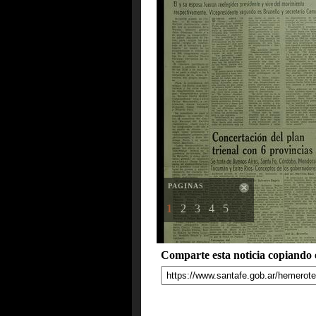
PAGINAS
1
2
3
4
5
Comparte esta noticia copiando e