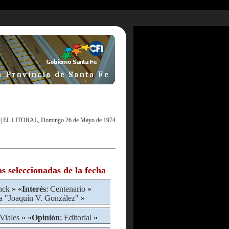
|
EL LITORAL, Domingo 26 de Mayo de 1974
as seleccionadas de la fecha
nck
» «
Interés
:
Centenario
»
a "Joaquín V. González"
»
Viales
» «
Opinión
:
Editorial
»