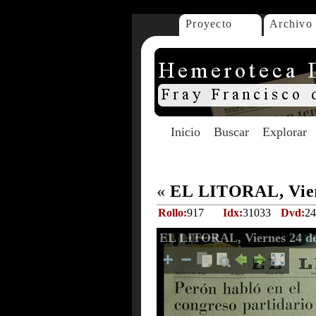
Proyecto
Archivo
Inicio
Buscar
Explorar
«
EL LITORAL, Vier
Rollo:
917
Idx:
31033
Dvd:
24
EL LITORAL, Viernes 24 d