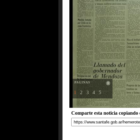
PAGINAS
1
2
3
4
5
Comparte esta noticia copiando e