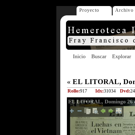
Proyecto
Archivo
Inicio
Buscar
Explorar
«
EL LITORAL, Domi
Rollo:
917
Idx:
31034
Dvd:
24
EL LITORAL, Domingo 26 d