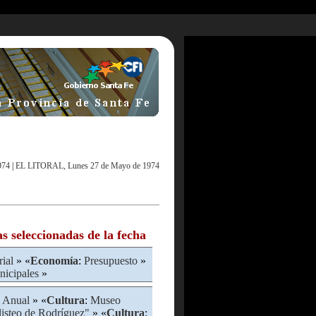
974
|
EL LITORAL, Lunes 27 de Mayo de 1974
as seleccionadas de la fecha
rial
» «
Economía
:
Presupuesto
»
nicipales
»
 Anual
» «
Cultura
:
Museo
listeo de Rodríguez"
» «
Cultura
: