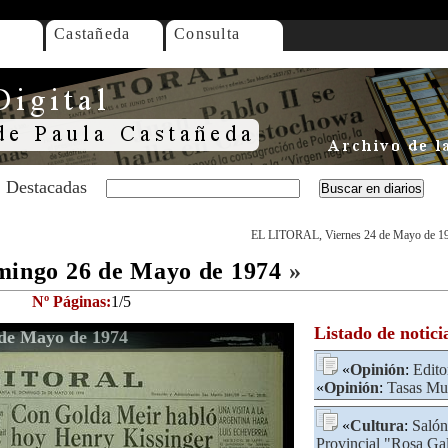
Castañeda
Consulta
Destacadas
EL LITORAL, Viernes 24 de Mayo de 1
ngo 26 de Mayo de 1974
»
Nº Páginas:
1/5
Listado de notici
e Mayo de 1974
«
Opinión
:
Edito
«
Opinión
:
Tasas Mu
«
Cultura
:
Salón
Provincial "Rosa Ga