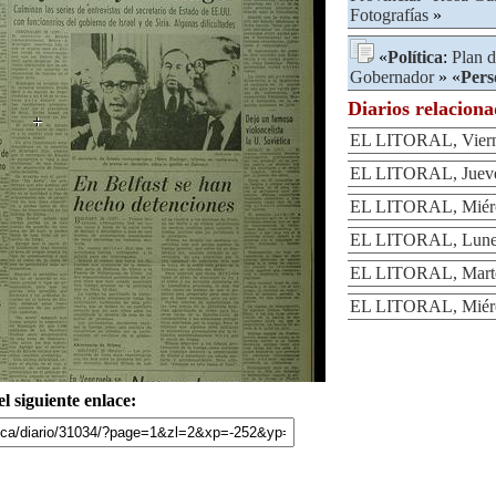
Fotografías
»
«
Política
:
Plan 
Gobernador
» «
Pers
Diarios relacion
EL LITORAL, Viern
EL LITORAL, Jueve
EL LITORAL, Miérc
EL LITORAL, Lunes
EL LITORAL, Marte
EL LITORAL, Miérc
l siguiente enlace: