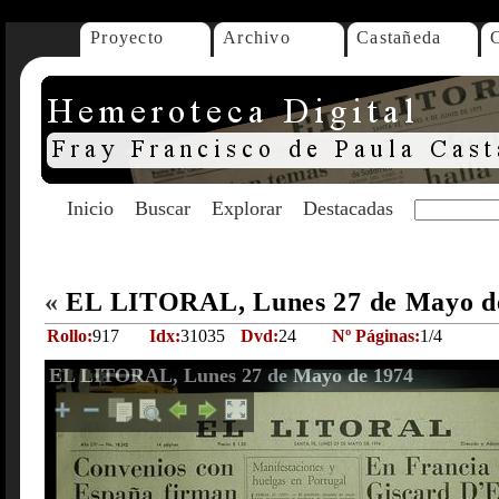
Proyecto
Archivo
Castañeda
Inicio
Buscar
Explorar
Destacadas
«
EL LITORAL, Lunes 27 de Mayo d
Rollo:
917
Idx:
31035
Dvd:
24
Nº Páginas:
1/4
EL LITORAL, Lunes 27 de Mayo de 1974