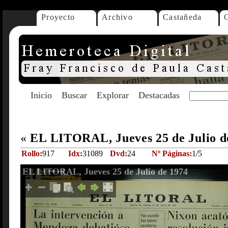
Proyecto
Archivo
Castañeda
Inicio
Buscar
Explorar
Destacadas
«
EL LITORAL, Jueves 25 de Julio d
Rollo:
917
Idx:
31089
Dvd:
24
Nº Páginas:
1/5
EL LITORAL, Jueves 25 de Julio de 1974