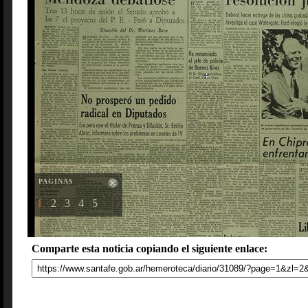
PAGINAS
1
2
3
4
5
Comparte esta noticia copiando el siguiente enlace: