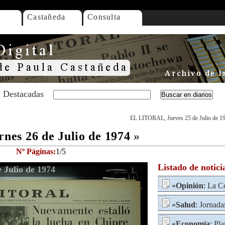
Castañeda
Consulta
Destacadas
EL LITORAL, Jueves 25 de Julio de 1
es 26 de Julio de 1974
»
Nº Páginas:
1/5
Listado de notici
Julio de 1974
«
Opinión
:
La C
«
Salud
:
Jornada
«
Economía
:
Pla