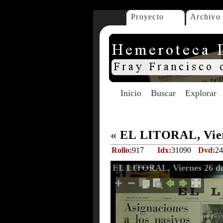
Proyecto
Archivo
Inicio
Buscar
Explorar
«
EL LITORAL, Viern
Rollo:
917
Idx:
31090
Dvd:
24
EL LITORAL, Viernes 26 de 