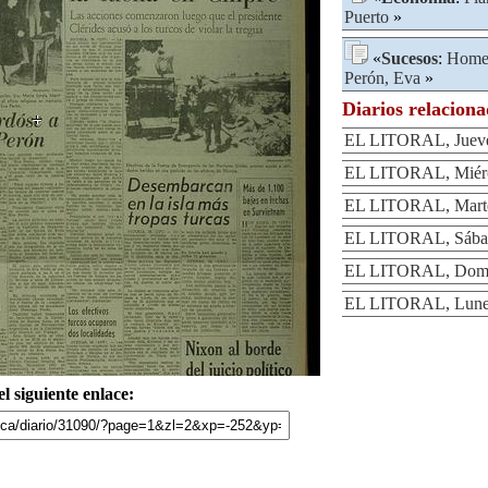
Puerto
»
«
Sucesos
:
Home
Perón, Eva
»
Diarios relacion
EL LITORAL, Jueves
EL LITORAL, Miérco
EL LITORAL, Martes
EL LITORAL, Sábado
EL LITORAL, Domin
EL LITORAL, Lunes 
l siguiente enlace: