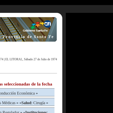
974
|
EL LITORAL, Sábado 27 de Julio de 1974
as seleccionadas de la fecha
onducción Económica
»
s Médicas
» «
Salud
:
Cirugía
»
n Regulador
» «
Instituciones
: