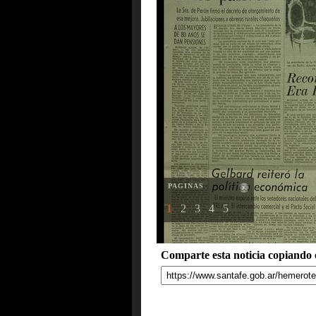
PAGINAS
1
2
3
4
5
Comparte esta noticia copiando e