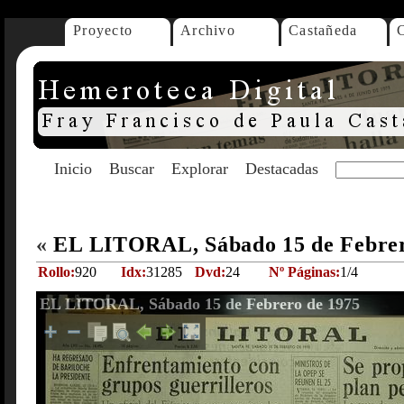
Proyecto
Archivo
Castañeda
Inicio
Buscar
Explorar
Destacadas
«
EL LITORAL, Sábado 15 de Febre
Rollo:
920
Idx:
31285
Dvd:
24
Nº Páginas:
1/4
EL LITORAL, Sábado 15 de Febrero de 1975