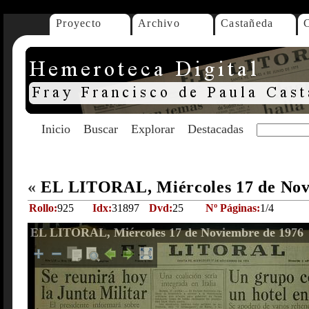
Proyecto
Archivo
Castañeda
Inicio
Buscar
Explorar
Destacadas
«
EL LITORAL, Miércoles 17 de Nov
Rollo:
925
Idx:
31897
Dvd:
25
Nº Páginas:
1/4
EL LITORAL, Miércoles 17 de Noviembre de 1976