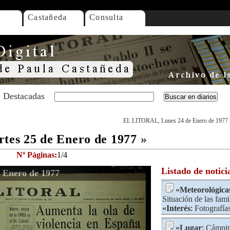
Castañeda
Consulta
Destacadas
EL LITORAL, Lunes 24 de Enero de 1977
es 25 de Enero de 1977
»
Nº Páginas:
1/4
Listado de notici
 Enero de 1977
«
Meteorológica
Situación de las fami
«
Interés
:
Fotografía
«
Lugar
:
Cámpi