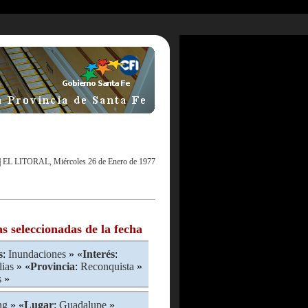
|
EL LITORAL, Miércoles 26 de Enero de 1977
as seleccionadas de la fecha
s
:
Inundaciones
» «
Interés
:
lias
» «
Provincia
:
Reconquista
»
s
»
ng
» «
Lugar
:
Guadalupe
»