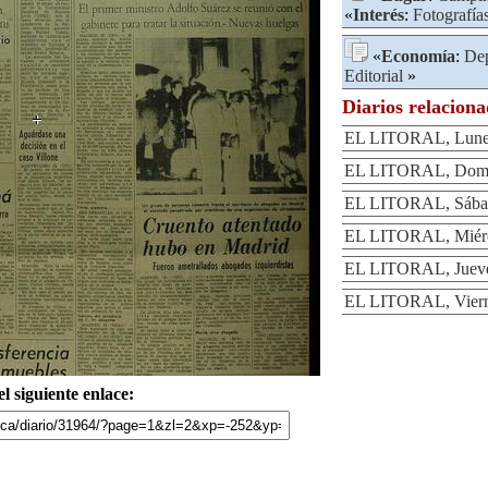
«
Interés
:
Fotografía
«
Economía
:
Dep
Editorial
»
Diarios relacion
EL LITORAL, Lunes
EL LITORAL, Domin
EL LITORAL, Sábad
EL LITORAL, Miérco
EL LITORAL, Jueve
EL LITORAL, Vierne
l siguiente enlace: