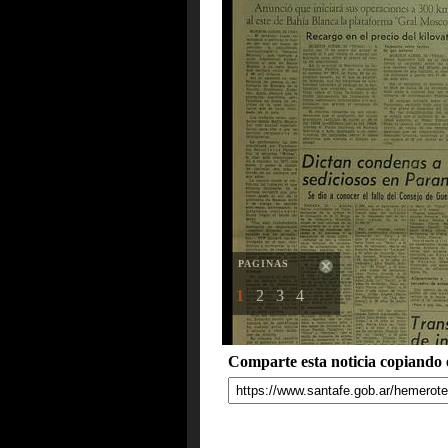
PAGINAS
1
2
3
4
Comparte esta noticia copiando e