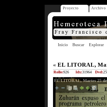
Proyecto
Archivo
Inicio
Buscar
Explorar
«
EL LITORAL, Mart
Rollo:
926
Idx:
31964
Dvd:
25
EL LITORAL, Martes 25 de