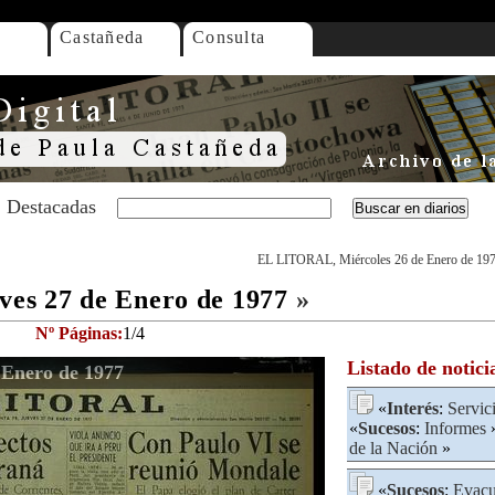
Castañeda
Consulta
Destacadas
EL LITORAL, Miércoles 26 de Enero de 19
es 27 de Enero de 1977
»
Nº Páginas:
1/4
Listado de notici
Enero de 1977
«
Interés
:
Servic
«
Sucesos
:
Informes
»
de la Nación
»
«
Sucesos
:
Evacu