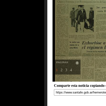
PAGINAS
1
2
3
4
Comparte esta noticia copiando e