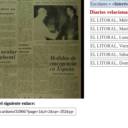
Escolares
» «
Interés
Diarios relacion
EL LITORAL, Miérco
EL LITORAL, Marte
EL LITORAL, Lunes
EL LITORAL, Vierne
EL LITORAL, Sábad
EL LITORAL, Domin
l siguiente enlace: