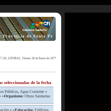
77
|
EL LITORAL, Viernes 28 de Enero de 1977
as seleccionadas de la fecha
ios Públicos, Agua Corriente
»
 «
Organismo
:
Obras Sanitarias
ación
» «
Educación
:
Edificios