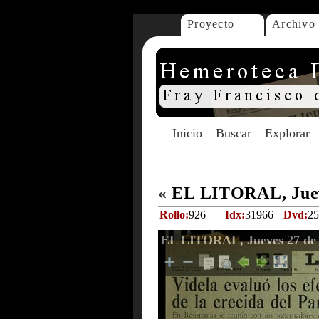
Proyecto
Archivo
Inicio
Buscar
Explorar
«
EL LITORAL, Juev
Rollo:
926
Idx:
31966
Dvd:
25
EL LITORAL, Jueves 27 de 