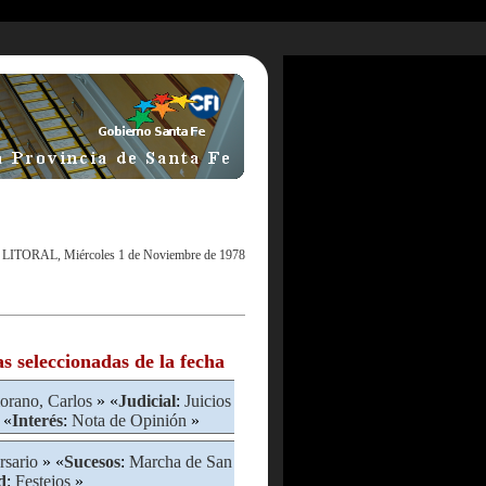
 LITORAL, Miércoles 1 de Noviembre de 1978
as seleccionadas de la fecha
rano, Carlos
» «
Judicial
:
Juicios
 «
Interés
:
Nota de Opinión
»
rsario
» «
Sucesos
:
Marcha de San
d
:
Festejos
»