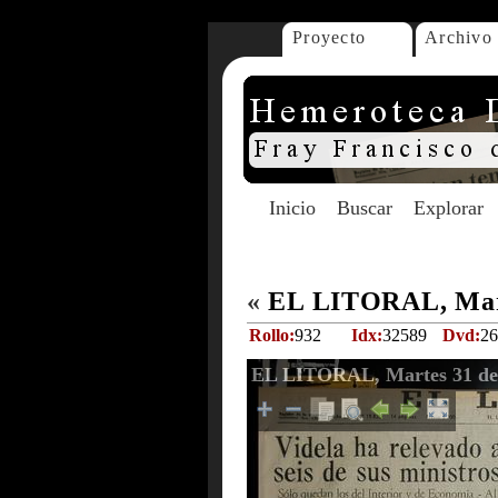
Proyecto
Archivo
Inicio
Buscar
Explorar
«
EL LITORAL, Mart
Rollo:
932
Idx:
32589
Dvd:
26
EL LITORAL, Martes 31 de 