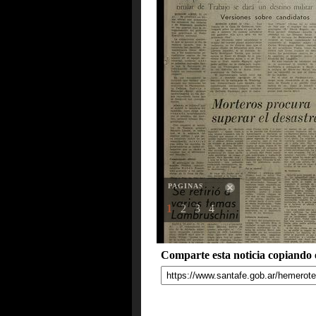
PAGINAS
1
2
3
4
Comparte esta noticia copiando e