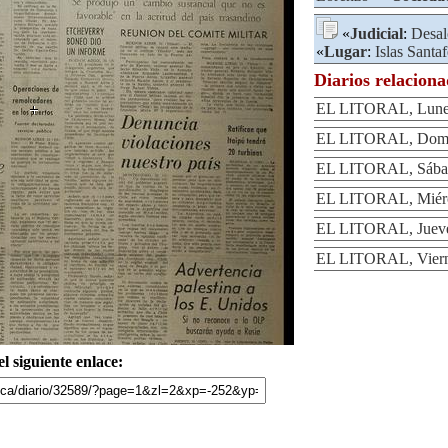
«
Judicial
:
Desal
«
Lugar
:
Islas Santa
Diarios relacion
EL LITORAL, Lunes
EL LITORAL, Domin
EL LITORAL, Sábad
EL LITORAL, Miérc
EL LITORAL, Jueve
EL LITORAL, Viern
l siguiente enlace: