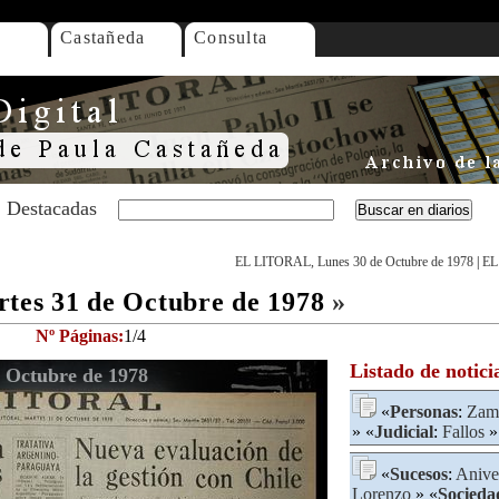
Castañeda
Consulta
Destacadas
EL LITORAL, Lunes 30 de Octubre de 1978
|
EL
es 31 de Octubre de 1978
»
Nº Páginas:
1/4
Listado de notici
Octubre de 1978
«
Personas
:
Zamo
» «
Judicial
:
Fallos
»
«
Sucesos
:
Anive
Lorenzo
» «
Socieda