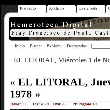
Proyecto
Archivo
Castañeda
Inicio
Buscar
Explorar
Destacadas
EL LITORAL, Miércoles 1 de N
«
EL LITORAL, Jueve
1978
»
Rollo:
932
Idx:
32591
Dvd:
26
Nº Páginas:
1/4