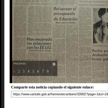
PAGINAS
1
2
3
4
5
6
7
8
Comparte esta noticia copiando el siguiente enlace: