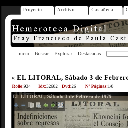
Proyecto
Archivo
Castañeda
Inicio
Buscar
Explorar
Destacadas
«
EL LITORAL, Sábado 3 de Febrer
Rollo:
934
Idx:
32682
Dvd:
26
Nº Páginas:
1/8
EL LITORAL, Sábado 3 de Febrero de 1979