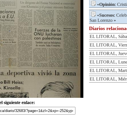
«
Opinión
:
Crist
«
Sucesos
:
Celeb
San Lorenzo
»
Diarios relacion
EL LITORAL, Sábad
EL LITORAL, Vierne
EL LITORAL, Jueves
EL LITORAL, Lunes
EL LITORAL, Martes
EL LITORAL, Miérco
l siguiente enlace: