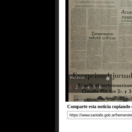
PAGINAS
1
2
3
4
5
6
Comparte esta noticia copiando e