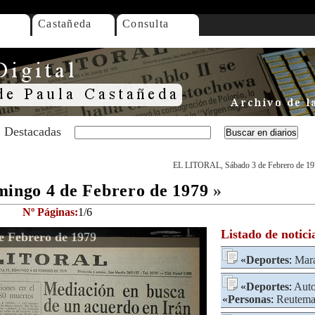
Castañeda
Consulta
Destacadas
EL LITORAL, Sábado 3 de Febrero de 1
ngo 4 de Febrero de 1979
»
Nº Páginas:
1/6
Listado de notici
 Febrero de 1979
«
Deportes
:
Mar
«
Deportes
:
Auto
«
Personas
:
Reutema