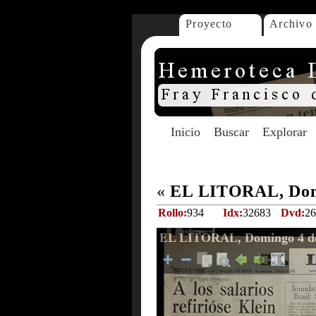
Proyecto
Archivo
Inicio
Buscar
Explorar
«
EL LITORAL, Domi
Rollo:
934
Idx:
32683
Dvd:
26
EL LITORAL, Domingo 4 de