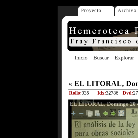
Proyecto
Archivo
Inicio
Buscar
Explorar
«
EL LITORAL, Domi
Rollo:
935
Idx:
32786
Dvd:
27
EL LITORAL, Domingo 20 d