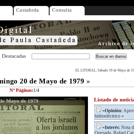
Castañeda
Consulta
Destacadas
EL LITORAL, Sábado 19 de Mayo de 1
ngo 20 de Mayo de 1979
»
Nº Páginas:
1/4
Listado de notici
e Mayo de 1979
«
Opinión
:
Aprov
hidroeléctrico
»
«
Interés
:
Nota d
Quesada, Rafael Car