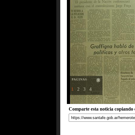
PAGINAS
1
2
3
4
Comparte esta noticia copiando e