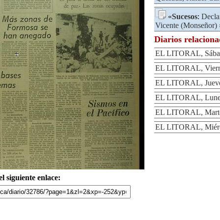
«
Sucesos
:
Decla
Vicente (Monseñor)
Diarios relacion
EL LITORAL, Sábad
EL LITORAL, Viern
EL LITORAL, Jueve
EL LITORAL, Lunes
EL LITORAL, Marte
EL LITORAL, Miérc
l siguiente enlace: