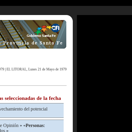
979
|
EL LITORAL, Lunes 21 de Mayo de 1979
as seleccionadas de la fecha
echamiento del potencial
e Opinión
» «
Personas
:
los
»