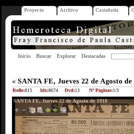
Proyecto
Archivo
Castañeda
Inicio
Buscar
Explorar
Destacadas
«
SANTA FE, Jueves 22 de Agosto de
Rollo:
815
Idx:
8674
Dvd:
13
Nº Páginas:
1/3
SANTA FE, Jueves 22 de Agosto de 1918