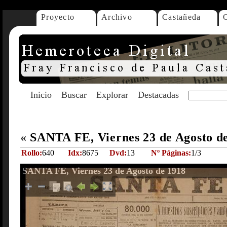
Proyecto
Archivo
Castañeda
Inicio
Buscar
Explorar
Destacadas
«
SANTA FE, Viernes 23 de Agosto d
Rollo:
640
Idx:
8675
Dvd:
13
Nº Páginas:
1/3
SANTA FE, Viernes 23 de Agosto de 1918