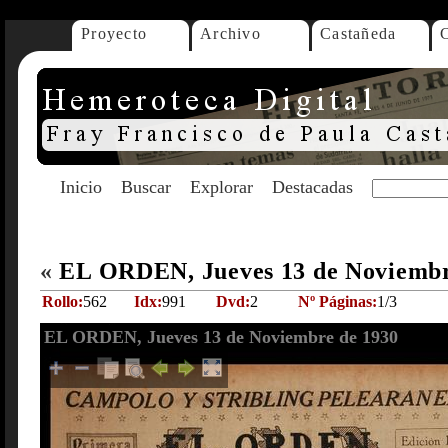
Proyecto
Archivo
Castañeda
Inicio
Buscar
Explorar
Destacadas
«
EL ORDEN, Jueves 13 de Noviembr
Rollo:
562
Idx:
991
Dvd:
2
Nº Páginas:
1/3
EL ORDEN, Jueves 13 de Noviembre de 1930