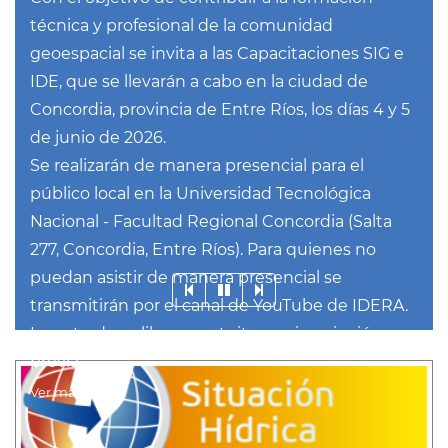
técnica y profesional de la comunidad
geoespacial se invita a las Capacitaciones SIG e
IDE, que se llevarán a cabo en la ciudad de
Concordia, provincia de Entre Ríos, los días 4 y 5
de junio de 2026.
Se realizarán de manera presencial para el
público local en la Universidad Tecnológica
Nacional - Facultad Regional Concordia (Salta
277, Concordia, Entre Ríos). Para quienes no
puedan asistir de manera presencial se
transmitirán por el canal de YouTube de IDERA.
La entrada es libre y gratuita con inscripción
previa.
Ver más