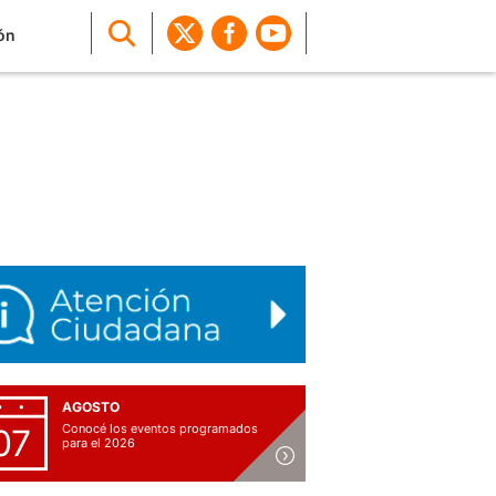
ón
AGOSTO
Conocé los eventos programados
07
para el 2026