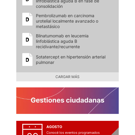
linfoblástica aguda B en fase de
consolidación
Pembrolizumab en carcinoma
urotelial localmente avanzado o
metastásico
Blinatumomab en leucemia
linfoblástica aguda B
recidivante/recurrente
Sotatercept en hipertensión arterial
pulmonar
CARGAR MÁS
AGOSTO
Conocé los eventos programados