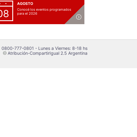
AGOSTO
Conocé los eventos programados
08
para el 2026
 0800-777-0801 - Lunes a Viernes: 8-18 hs
Atribución-CompartirIgual 2.5 Argentina
c