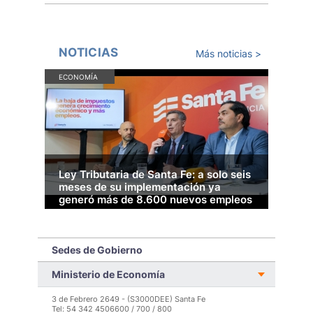
NOTICIAS
Más noticias >
ECONOMÍA
ECO
Ley Tributaria de Santa Fe: a solo seis
San
meses de su implementación ya
med
generó más de 8.600 nuevos empleos
ec
Los beneficios que dispuso el Gobierno para
La e
descontar Ingresos Brutos de salarios de nuevos
supe
empleados, la posibilidad de deducir el consumo
lide
Sedes de Gobierno
de energía eléctrica y la reducción de alícuotas
y de
generaron un ahorro de $ 36.622 millones a
impu
Ministerio de Economía
empresas santafesinas.
LEER MÁS >
3 de Febrero 2649 - (S3000DEE) Santa Fe
Tel: 54 342 4506600 / 700 / 800