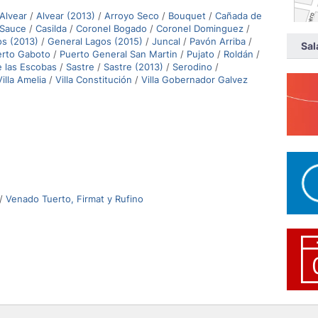
Alvear
/
Alvear (2013)
/
Arroyo Seco
/
Bouquet
/
Cañada de
 Sauce
/
Casilda
/
Coronel Bogado
/
Coronel Dominguez
/
os (2013)
/
General Lagos (2015)
/
Juncal
/
Pavón Arriba
/
Sal
erto Gaboto
/
Puerto General San Martin
/
Pujato
/
Roldán
/
e las Escobas
/
Sastre
/
Sastre (2013)
/
Serodino
/
Villa Amelia
/
Villa Constitución
/
Villa Gobernador Galvez
/
Venado Tuerto, Firmat y Rufino