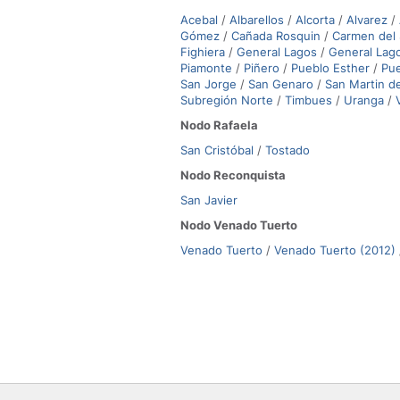
Acebal
/
Albarellos
/
Alcorta
/
Alvarez
/
Gómez
/
Cañada Rosquin
/
Carmen del
Fighiera
/
General Lagos
/
General Lag
Piamonte
/
Piñero
/
Pueblo Esther
/
Pu
San Jorge
/
San Genaro
/
San Martin d
Subregión Norte
/
Timbues
/
Uranga
/
Nodo Rafaela
San Cristóbal
/
Tostado
Nodo Reconquista
San Javier
Nodo Venado Tuerto
Venado Tuerto
/
Venado Tuerto (2012)