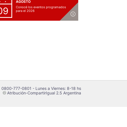
AGOSTO
Conocé los eventos programados
09
para el 2026
 0800-777-0801 - Lunes a Viernes: 8-18 hs
Atribución-CompartirIgual 2.5 Argentina
c