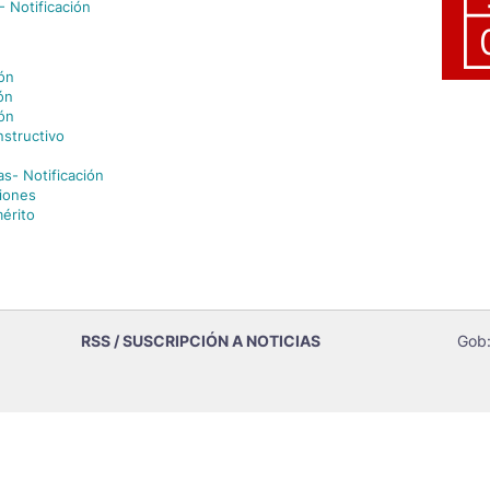
 Notificación
ión
ón
ión
nstructivo
as- Notificación
iones
érito
RSS / SUSCRIPCIÓN A NOTICIAS
Gob: