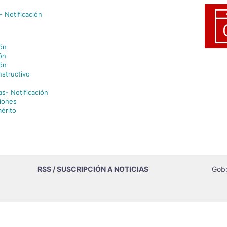
 Notificación
ión
ón
ión
nstructivo
as- Notificación
iones
érito
RSS / SUSCRIPCIÓN A NOTICIAS
Gob: