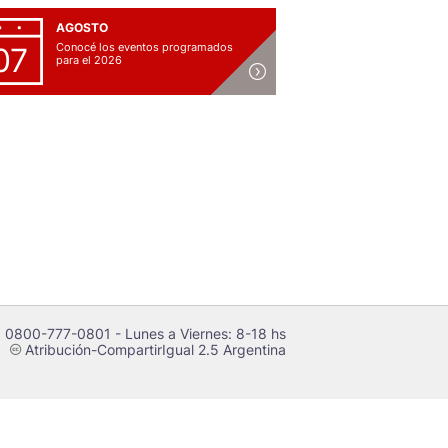
AGOSTO
Conocé los eventos programados
07
para el 2026
 0800-777-0801 - Lunes a Viernes: 8-18 hs
Atribución-CompartirIgual 2.5 Argentina
c