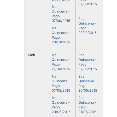
07/09/2015
1ra.
Quincena -
Pago
2da.
07/09/2015
Quincena -
1ra.
Pago
Quincena -
20/10/2015
Pago
20/10/2015
Abril
1ra.
2da.
Quincena -
Quincena -
Pago
Pago
21/04/2015
07/05/2015
1ra.
2da.
Quincena -
Quincena -
Pago
Pago
07/05/2015
20/05/2015
1ra.
2da.
Quincena -
Quincena -
Pago
Pago
20/05/2015
21/07/2015