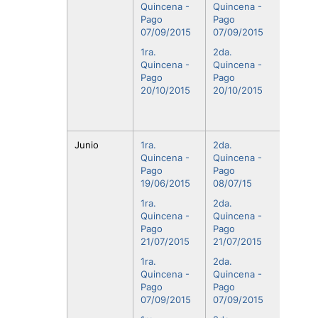
Quincena -
Quincena -
Pago
Pago
07/09/2015
07/09/2015
1ra.
2da.
Quincena -
Quincena -
Pago
Pago
20/10/2015
20/10/2015
Junio
1ra.
2da.
Quincena -
Quincena -
Pago
Pago
19/06/2015
08/07/15
1ra.
2da.
Quincena -
Quincena -
Pago
Pago
21/07/2015
21/07/2015
1ra.
2da.
Quincena -
Quincena -
Pago
Pago
07/09/2015
07/09/2015