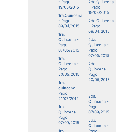
- Pago
2da.Quincena
19/03/2015
- Pago
19/03/2015
1ra.Quincena
- Pago
2da.Quincena
09/04/2015
- Pago
09/04/2015
1ra.
Quincena -
2da.
Pago
Quincena -
07/05/2015
Pago
07/05/2015
1ra.
Quincena -
2da.
Pago
Quincena -
20/05/2015
Pago
20/05/2015
1ra.
quincena -
Pago
2da.
21/07/2015
Quincena -
1ra.
Pago
Quincena -
07/09/2015
Pago
2da.
07/09/2015
Quincena -
1ra.
Pago