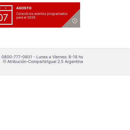
AGOSTO
Conocé los eventos programados
07
para el 2026
 0800-777-0801 - Lunes a Viernes: 8-18 hs
Atribución-CompartirIgual 2.5 Argentina
c