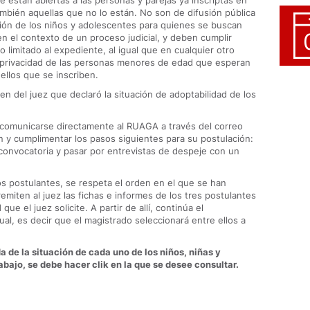
 están abiertas a las personas y parejas ya inscriptas en
también aquellas que no lo están. No son de difusión pública
uación de los niños y adolescentes para quienes se buscan
 en el contexto de un proceso judicial, y deben cumplir
o limitado al expediente, al igual que en cualquier otro
a privacidad de las personas menores de edad que esperan
uellos que se inscriben.
en del juez que declaró la situación de adoptabilidad de los
comunicarse directamente al RUAGA a través del correo
ón y cumplimentar los pasos siguientes para su postulación:
 convocatoria y pasar por entrevistas de despeje con un
os postulantes, se respeta el orden en el que se han
remiten al juez las fichas e informes de los tres postulantes
que el juez solicite. A partir de allí, continúa el
ual, es decir que el magistrado seleccionará entre ellos a
 de la situación de cada uno de los niños, niñas y
bajo, se debe hacer clik en la que se desee consultar.