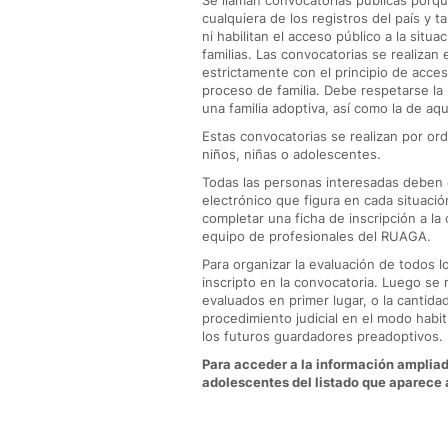
Se llaman convocatorias públicas porque
cualquiera de los registros del país y 
ni habilitan el acceso público a la sit
familias. Las convocatorias se realizan
estrictamente con el principio de acces
proceso de familia. Debe respetarse l
una familia adoptiva, así como la de aq
Estas convocatorias se realizan por ord
niños, niñas o adolescentes.
Todas las personas interesadas deben 
electrónico que figura en cada situaci
completar una ficha de inscripción a la
equipo de profesionales del RUAGA.
Para organizar la evaluación de todos l
inscripto en la convocatoria. Luego se 
evaluados en primer lugar, o la cantidad 
procedimiento judicial en el modo habit
los futuros guardadores preadoptivos.
Para acceder a la información ampliada
adolescentes del listado que aparece a