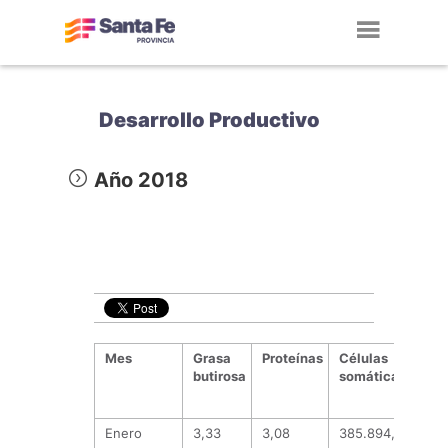
Toggl
navig
Desarrollo Productivo
Año 2018
Mes
Grasa
Proteínas
Células
Un
butirosa
somáticas
fo
de 
Enero
3,33
3,08
385.894,27
285