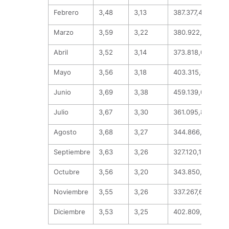
Febrero
3,48
3,13
387.377,41
236
Marzo
3,59
3,22
380.922,87
20
Abril
3,52
3,14
373.818,00
34
Mayo
3,56
3,18
403.315,63
27
Junio
3,69
3,38
459.139,07
162
Julio
3,67
3,30
361.095,88
187
Agosto
3,68
3,27
344.866,93
196
Septiembre
3,63
3,26
327.120,15
268
Octubre
3,56
3,20
343.850,24
122
Noviembre
3,55
3,26
337.267,65
192
Diciembre
3,53
3,25
402.809,93
195