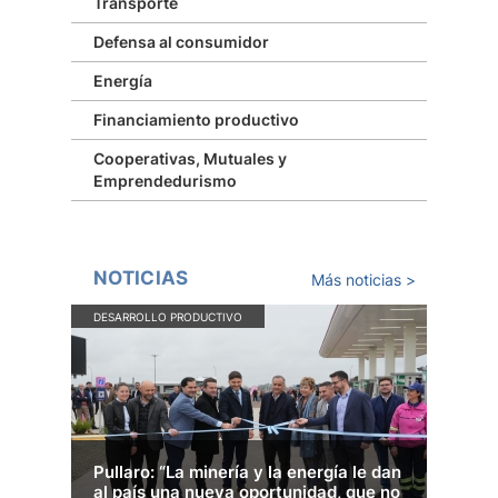
Transporte
Defensa al consumidor
Energía
Financiamiento productivo
Cooperativas, Mutuales y
Emprendedurismo
NOTICIAS
Más noticias >
DESARROLLO PRODUCTIVO
DES
Pullaro: “La minería y la energía le dan
Lue
al país una nueva oportunidad, que no
mar