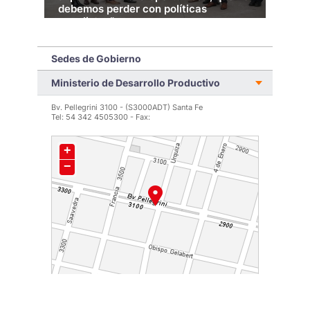
debemos perder con políticas
Con
populistas”
La P
infr
Lici
Sedes de Gobierno
pres
la t
Ministerio de Desarrollo Productivo
LEER MÁS >
Bv. Pellegrini 3100 - (S3000ADT) Santa Fe
Tel: 54 342 4505300 - Fax: