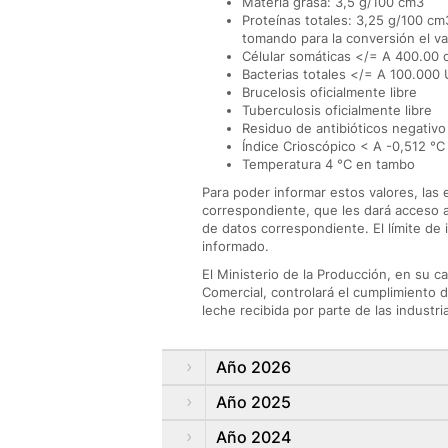
Materia grasa: 3,5 g/100 cm3
Proteínas totales: 3,25 g/100 c
tomando para la conversión el v
Célular somáticas </= A 400.00 
Bacterias totales </= A 100.00
Brucelosis oficialmente libre
Tuberculosis oficialmente libre
Residuo de antibióticos negativo
Índice Crioscópico < A -0,512 °C
Temperatura 4 °C en tambo
Para poder informar estos valores, las 
correspondiente, que les dará acceso a
de datos correspondiente. El límite de 
informado.
El Ministerio de la Producción, en su c
Comercial, controlará el cumplimiento de
leche recibida por parte de las industri
Año 2026
Año 2025
Año 2024