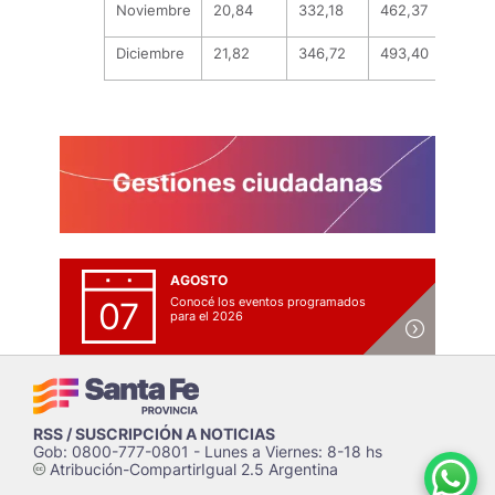
Noviembre
20,84
332,18
462,37
Diciembre
21,82
346,72
493,40
AGOSTO
Conocé los eventos programados
07
para el 2026
RSS / SUSCRIPCIÓN A NOTICIAS
Gob: 0800-777-0801 - Lunes a Viernes: 8-18 hs
Atribución-CompartirIgual 2.5 Argentina
c