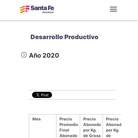
Toggl
navig
Desarrollo Productivo
Año 2020
Mes
Precio
Precio
Precio
Promedio
Abonado
Abonado
Final
por Kg.
por Kg.
Abonado
de Grasa
de