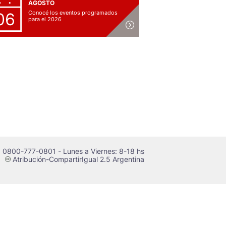
AGOSTO
Conocé los eventos programados
06
para el 2026
 0800-777-0801 - Lunes a Viernes: 8-18 hs
Atribución-CompartirIgual 2.5 Argentina
c