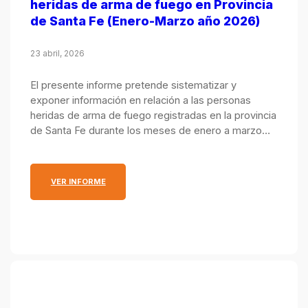
heridas de arma de fuego en Provincia
de Santa Fe (Enero-Marzo año 2026)
23 abril, 2026
El presente informe pretende sistematizar y
exponer información en relación a las personas
heridas de arma de fuego registradas en la provincia
de Santa Fe durante los meses de enero a marzo
del año 2026, con un foco particular en los
departamentos La Capital y Rosario. El análisis se
realiza mes a mes de forma acumulada, e incluye
: REPORTE ACUMULADO SOBRE PERSONAS HERIDA
VER INFORME
comparaciones con respecto a los mismos recortes
temporales desde el año 2020. La información
expuesta surge de un proceso de triangulación de
fuentes de datos de áreas policiales, judiciales y de
salud, lo que mejora la calidad del dato.