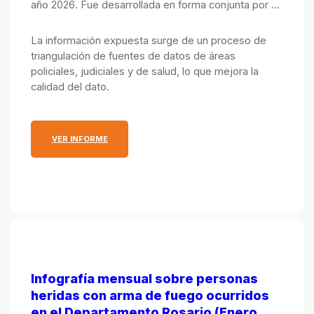
año 2026. Fue desarrollada en forma conjunta por el
Observatorio de Seguridad Pública, integrado por el
Ministerio Público de la Acusación y el Ministerio de
La información expuesta surge de un proceso de
Justicia y Seguridad.
triangulación de fuentes de datos de áreas
policiales, judiciales y de salud, lo que mejora la
calidad del dato.
: INFOGRAFÍA MENSUAL SOBRE PERSONAS HERIDA
VER INFORME
Infografía mensual sobre personas
heridas con arma de fuego ocurridos
en el Departamento Rosario (Enero