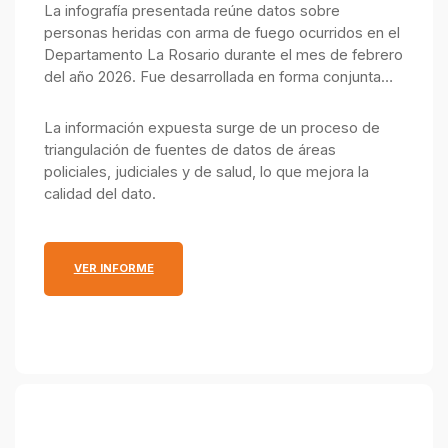
La infografía presentada reúne datos sobre
personas heridas con arma de fuego ocurridos en el
Departamento La Rosario durante el mes de febrero
del año 2026. Fue desarrollada en forma conjunta
por el Observatorio de Seguridad Pública, integrado
por el Ministerio Público de la Acusación y el
La información expuesta surge de un proceso de
Ministerio de Justicia y Seguridad.
triangulación de fuentes de datos de áreas
policiales, judiciales y de salud, lo que mejora la
calidad del dato.
: INFOGRAFÍA MENSUAL SOBRE PERSONAS HERID
VER INFORME