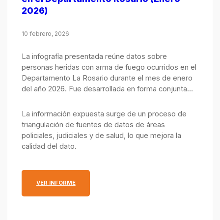
2026)
10 febrero, 2026
La infografía presentada reúne datos sobre
personas heridas con arma de fuego ocurridos en el
Departamento La Rosario durante el mes de enero
del año 2026. Fue desarrollada en forma conjunta
por el Observatorio de Seguridad Pública, integrado
por el Ministerio Público de la Acusación y el
La información expuesta surge de un proceso de
Ministerio de Justicia y Seguridad.
triangulación de fuentes de datos de áreas
policiales, judiciales y de salud, lo que mejora la
calidad del dato.
: INFOGRAFÍA MENSUAL SOBRE PERSONAS HERID
VER INFORME