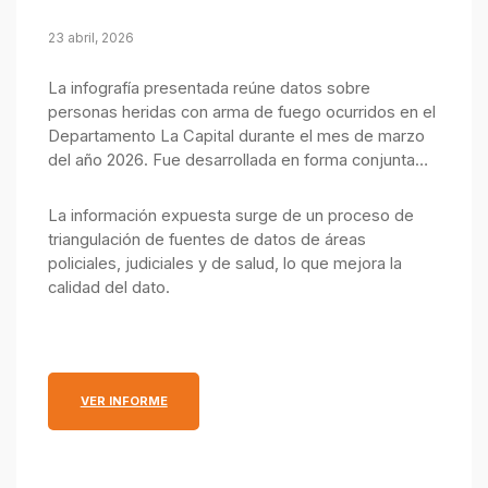
23 abril, 2026
La infografía presentada reúne datos sobre
personas heridas con arma de fuego ocurridos en el
Departamento La Capital durante el mes de marzo
del año 2026. Fue desarrollada en forma conjunta
por el Observatorio de Seguridad Pública, integrado
por el Ministerio Público de la Acusación y el
La información expuesta surge de un proceso de
Ministerio de Justicia y Seguridad.
triangulación de fuentes de datos de áreas
policiales, judiciales y de salud, lo que mejora la
calidad del dato.
: INFOGRAFÍA MENSUAL SOBRE PERSONAS HERID
VER INFORME