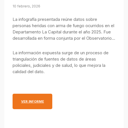
10 febrero, 2026
La infografía presentada reúne datos sobre
personas heridas con arma de fuego ocurridos en el
Departamento La Capital durante el año 2025. Fue
desarrollada en forma conjunta por el Observatorio
de Seguridad Pública, integrado por el Ministerio
Público de la Acusación y el Ministerio de Justicia y
La información expuesta surge de un proceso de
Seguridad.
triangulación de fuentes de datos de áreas
policiales, judiciales y de salud, lo que mejora la
calidad del dato.
: INFOGRAFÍA ANUAL SOBRE PERSONAS HERIDAS 
VER INFORME