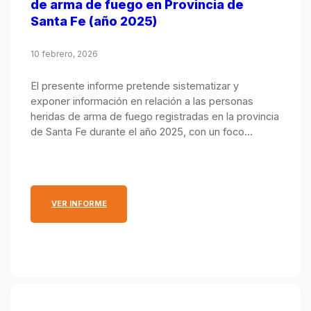
de arma de fuego en Provincia de
Santa Fe (año 2025)
10 febrero, 2026
El presente informe pretende sistematizar y
exponer información en relación a las personas
heridas de arma de fuego registradas en la provincia
de Santa Fe durante el año 2025, con un foco
particular en los departamentos La Capital y
Rosario. El análisis se realiza mes a mes de forma
acumulada, e incluye comparaciones con respecto a
los mismos recortes temporales desde el año 2020.
: INFORME ANUAL SOBRE PERSONAS HERIDAS DE A
VER INFORME
La información expuesta surge de un proceso de
triangulación de fuentes de datos de áreas
policiales, judiciales y de salud, lo que mejora la
calidad del dato.