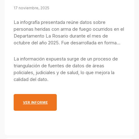
17 noviembre, 2025
La infografía presentada reúne datos sobre
personas heridas con arma de fuego ocurridos en el
Departamento La Rosario durante el mes de
octubre del año 2025. Fue desarrollada en forma
conjunta por el Observatorio de Seguridad Pública,
integrado por el Ministerio Público de la Acusación y
La información expuesta surge de un proceso de
el Ministerio de Justicia y Seguridad.
triangulación de fuentes de datos de áreas
policiales, judiciales y de salud, lo que mejora la
calidad del dato.
: INFOGRAFÍA MENSUAL SOBRE PERSONAS HERID
VER INFORME