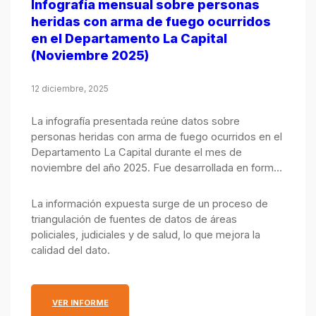
Infografía mensual sobre personas
heridas con arma de fuego ocurridos
en el Departamento La Capital
(Noviembre 2025)
12 diciembre, 2025
La infografía presentada reúne datos sobre
personas heridas con arma de fuego ocurridos en el
Departamento La Capital durante el mes de
noviembre del año 2025. Fue desarrollada en forma
conjunta por el Observatorio de Seguridad Pública,
integrado por el Ministerio Público de la Acusación y
La información expuesta surge de un proceso de
el Ministerio de Justicia y Seguridad.
triangulación de fuentes de datos de áreas
policiales, judiciales y de salud, lo que mejora la
calidad del dato.
: INFOGRAFÍA MENSUAL SOBRE PERSONAS HERIDA
VER INFORME