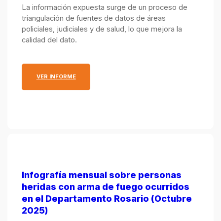
Ministerio Público de la Acusación y el Ministerio de
La información expuesta surge de un proceso de
Justicia y Seguridad.
triangulación de fuentes de datos de áreas
policiales, judiciales y de salud, lo que mejora la
calidad del dato.
: INFOGRAFÍA MENSUAL SOBRE PERSONAS HERIDA
VER INFORME
Infografía mensual sobre personas
heridas con arma de fuego ocurridos
en el Departamento Rosario (Octubre
2025)