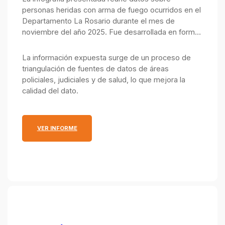
personas heridas con arma de fuego ocurridos en el
Departamento La Rosario durante el mes de
noviembre del año 2025. Fue desarrollada en forma
conjunta por el Observatorio de Seguridad Pública,
integrado por el Ministerio Público de la Acusación y
La información expuesta surge de un proceso de
el Ministerio de Justicia y Seguridad.
triangulación de fuentes de datos de áreas
policiales, judiciales y de salud, lo que mejora la
calidad del dato.
: INFOGRAFÍA MENSUAL SOBRE PERSONAS HERID
VER INFORME