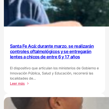
mejorar
la
vida
y
el
aprendizaje
de
chicos
en
Santa Fe Acá: durante marzo, se realizarán
toda
controles oftalmológicos y se entregarán
la
lentes a chicos de entre 6 y 17 años
provincia
El dispositivo que articulan los ministerios de Gobierno e
Innovación Pública, Salud y Educación, recorrerá las
localidades de…
:
Leer más
Santa
Fe
Acá:
durante
marzo,