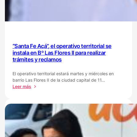
España
para
brindar
acceso
fácil
a
servicios
y
“Santa Fe Acá”, el operativo territorial se
políticas
instala en Bº Las Flores II para realizar
públicas
trámites y reclamos
El operativo territorial estará martes y miércoles en
barrio Las Flores II de la ciudad capital de 11…
:
Leer más
“Santa
Fe
Acá”,
el
operativo
territorial
se