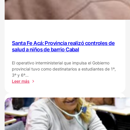
Santa Fe Acá: Provincia realizó controles de
salud a niños de barrio Cabal
El operativo interministerial que impulsa el Gobierno
provincial tuvo como destinatarios a estudiantes de 1º,
3º y 6º…
:
Leer más
Santa
Fe
Acá:
Provincia
realizó
controles
de
salud