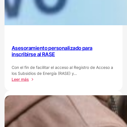
usuarios
que
necesiten
inscribirse
al
RASE
Asesoramiento personalizado para
inscribirse al RASE
Con el fin de facilitar el acceso al Registro de Acceso a
los Subsidios de Energía (RASE) y…
:
Leer más
Asesoramiento
personalizado
para
inscribirse
al
RASE