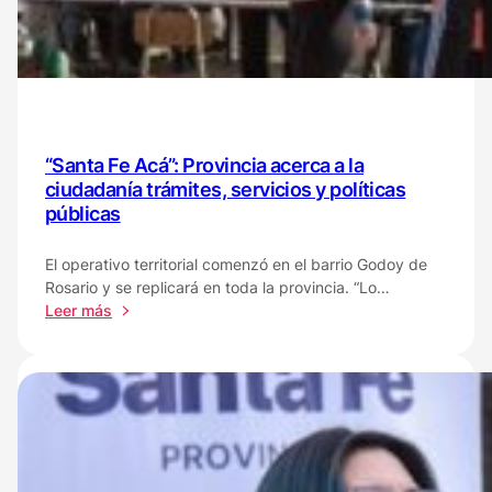
a
Vera
“Santa Fe Acá”: Provincia acerca a la
ciudadanía trámites, servicios y políticas
públicas
El operativo territorial comenzó en el barrio Godoy de
Rosario y se replicará en toda la provincia. “Lo…
:
Leer más
“Santa
Fe
Acá”:
Provincia
acerca
a
la