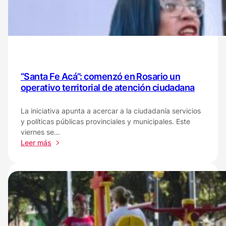
ciudadanía
trámites,
servicios
y
políticas
públicas
“Santa Fe Acá”: comenzó en Rosario un
operativo territorial de atención ciudadana
La iniciativa apunta a acercar a la ciudadanía servicios
y políticas públicas provinciales y municipales. Este
viernes se…
:
Leer más
“Santa
Fe
Acá”:
comenzó
en
Rosario
un