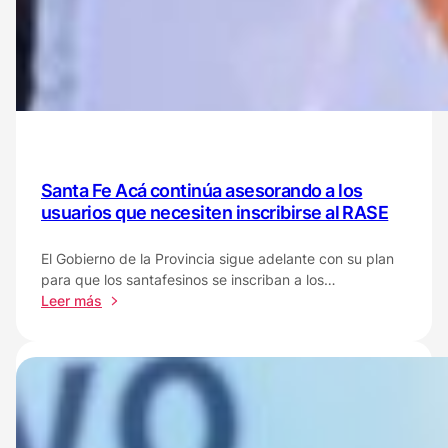
salud
para
disfrutar
de
manera
segura
de
los
espacios
Santa Fe Acá continúa asesorando a los
públicos
usuarios que necesiten inscribirse al RASE
en
Santa
El Gobierno de la Provincia sigue adelante con su plan
Fe
para que los santafesinos se inscriban a los…
:
Leer más
Santa
Fe
Acá
continúa
asesorando
a
los