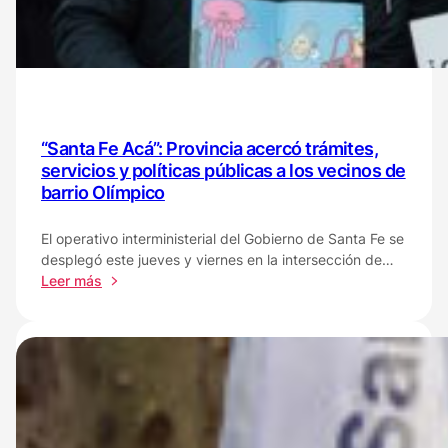
de
Rosario
“Santa Fe Acá”: Provincia acercó trámites,
servicios y políticas públicas a los vecinos de
barrio Olímpico
El operativo interministerial del Gobierno de Santa Fe se
desplegó este jueves y viernes en la intersección de…
:
Leer más
“Santa
Fe
Acá”:
Provincia
acercó
trámites,
servicios
y