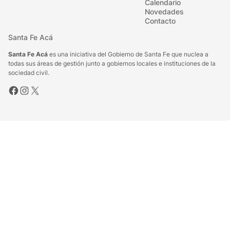
un
Calendario
Novedades
operativo
Contacto
territorial
de
Santa Fe Acá
atención
Santa Fe Acá
es una iniciativa del Gobierno de Santa Fe que nuclea a
ciudadana
todas sus áreas de gestión junto a gobiernos locales e instituciones de la
sociedad civil.
Facebook
Instagram
X