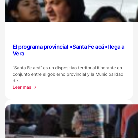
instala
en
Bº
Las
Flores
II
para
realizar
El programa provincial «Santa Fe acá» llega a
trámites
Vera
y
reclamos
“Santa Fe acá” es un dispositivo territorial itinerante en
conjunto entre el gobierno provincial y la Municipalidad
de…
:
Leer más
El
programa
provincial
«Santa
Fe
acá»
llega