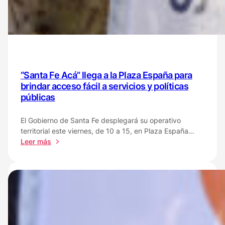
políticas
públicas
a
los
vecinos
de
barrio
“Santa Fe Acá” llega a la Plaza España para
Olímpico
brindar acceso fácil a servicios y políticas
públicas
El Gobierno de Santa Fe desplegará su operativo
territorial este viernes, de 10 a 15, en Plaza España…
:
Leer más
“Santa
Fe
Acá”
llega
a
la
Plaza