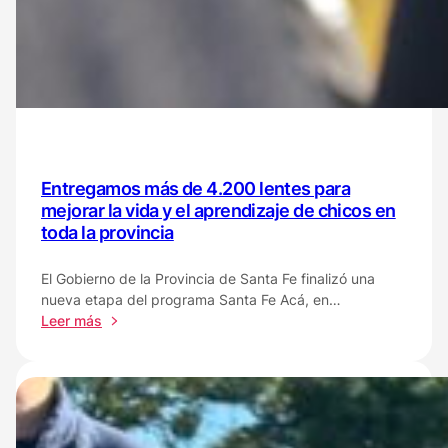
Entregamos más de 4.200 lentes para
mejorar la vida y el aprendizaje de chicos en
toda la provincia
El Gobierno de la Provincia de Santa Fe finalizó una
nueva etapa del programa Santa Fe Acá, en…
:
Leer más
Entregamos
más
de
4.200
lentes
para