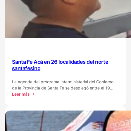
se
realizarán
controles
oftalmológicos
y
se
entregarán
lentes
a
chicos
Santa Fe Acá en 26 localidades del norte
de
santafesino
entre
6
La agenda del programa interministerial del Gobierno
y
de la Provincia de Santa Fe se desplegó entre el 19…
17
:
Leer más
años
Santa
Fe
Acá
en
26
localidades