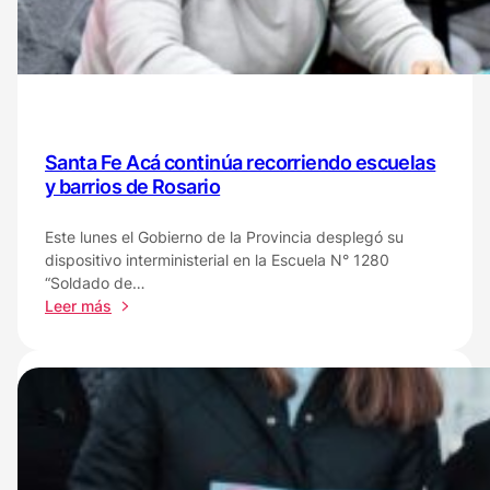
a
niños
de
barrio
Cabal
Santa Fe Acá continúa recorriendo escuelas
y barrios de Rosario
Este lunes el Gobierno de la Provincia desplegó su
dispositivo interministerial en la Escuela N° 1280
“Soldado de…
:
Leer más
Santa
Fe
Acá
continúa
recorriendo
escuelas
y
barrios