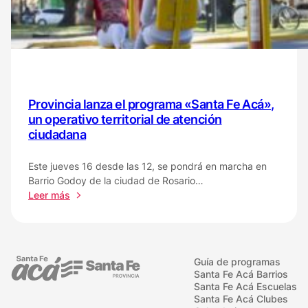
operativo
territorial
de
atención
ciudadana
Provincia lanza el programa «Santa Fe Acá»,
un operativo territorial de atención
ciudadana
Este jueves 16 desde las 12, se pondrá en marcha en
Barrio Godoy de la ciudad de Rosario…
:
Leer más
Provincia
lanza
el
programa
Guía de programas
«Santa
Santa Fe Acá Barrios
Fe
Santa Fe Acá Escuelas
Acá»,
Santa Fe Acá Clubes