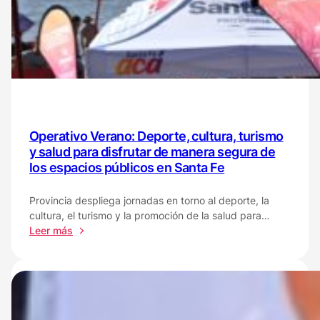
del
norte
santafesino
Operativo Verano: Deporte, cultura, turismo
y salud para disfrutar de manera segura de
los espacios públicos en Santa Fe
Provincia despliega jornadas en torno al deporte, la
cultura, el turismo y la promoción de la salud para…
:
Leer más
Operativo
Verano:
Deporte,
cultura,
turismo
y