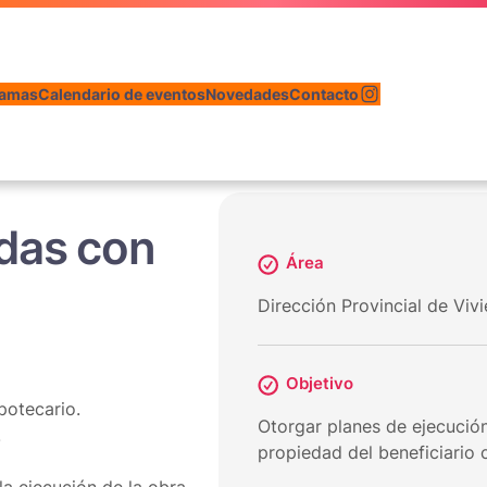
Instagram
ramas
Calendario de eventos
Novedades
Contacto
das con
Área
Dirección Provincial de Vi
Objetivo
potecario.
Otorgar planes de ejecución
.
propiedad del beneficiario 
la ejecución de la obra.