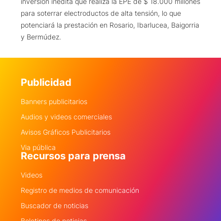
inversión inédita que realiza la EPE de $ 18.000 millones
para soterrar electroductos de alta tensión, lo que
potenciará la prestación en Rosario, Ibarlucea, Baigorria
y Bermúdez.
Publicidad
Banners publicitarios
Audios y videos comerciales
Avisos Gráficos Publicitarios
Via pública
Recursos para prensa
Videos
Registro de medios de comunicación
Buscador de noticias
Boletines de noticias