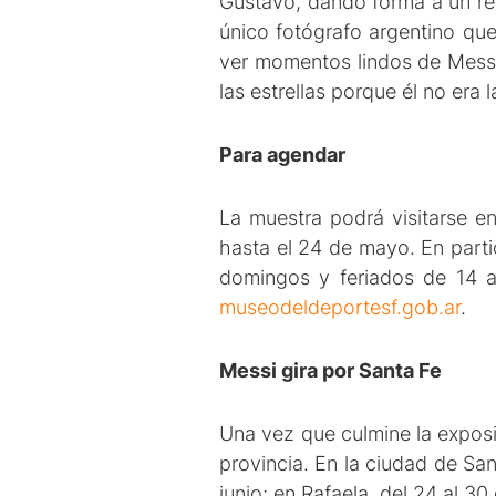
Gustavo, dando forma a un rel
único fotógrafo argentino que
ver momentos lindos de Messi 
las estrellas porque él no era 
Para agendar
La muestra podrá visitarse 
hasta el 24 de mayo. En partic
domingos y feriados de 14 a 1
museodeldeportesf.gob.ar
.
Messi gira por Santa Fe
Una vez que culmine la exposic
provincia. En la ciudad de San
junio; en Rafaela, del 24 al 30 