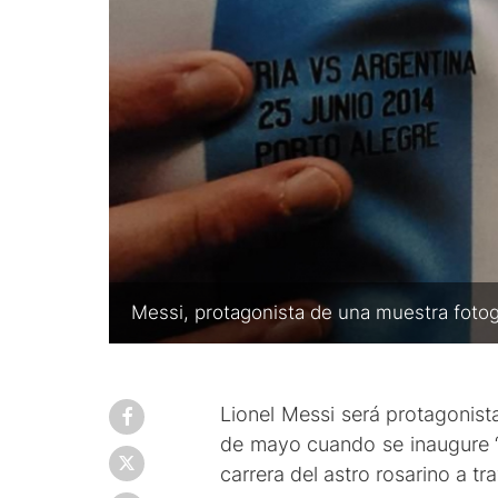
Messi, protagonista de una muestra fotog
Lionel Messi será protagonist
de mayo cuando se inaugure “I
carrera del astro rosarino a t