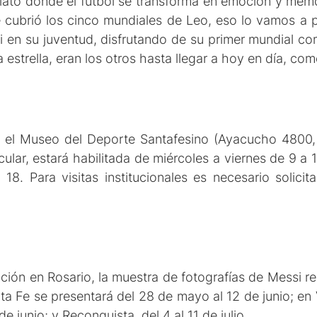
ato donde el fútbol se transforma en emoción y memor
 cubrió los cinco mundiales de Leo, eso lo vamos a 
en su juventud, disfrutando de su primer mundial co
la estrella, eran los otros hasta llegar a hoy en día, co
en el Museo del Deporte Santafesino (Ayacucho 4800,
ular, estará habilitada de miércoles a viernes de 9 a 
8. Para visitas institucionales es necesario solici
ión en Rosario, la muestra de fotografías de Messi re
ta Fe se presentará del 28 de mayo al 12 de junio; en
de junio; y Reconquista, del 4 al 11 de julio.