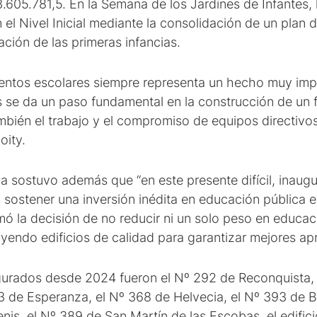
3.605.781,5. En la Semana de los Jardines de Infantes, 
 el Nivel Inicial mediante la consolidación de un plan d
ación de las primeras infancias.
ientos escolares siempre representa un hecho muy imp
 se da un paso fundamental en la construcción de un fu
ambién el trabajo y el compromiso de equipos directivo
oity.
iva sostuvo además que “en este presente difícil, inaugu
y sostener una inversión inédita en educación pública 
ó la decisión de no reducir ni un solo peso en educació
endo edificios de calidad para garantizar mejores apr
gurados desde 2024 fueron el Nº 292 de Reconquista, 
 de Esperanza, el Nº 368 de Helvecia, el Nº 393 de Bella
nis, el Nº 389 de San Martín de las Escobas, el edificio