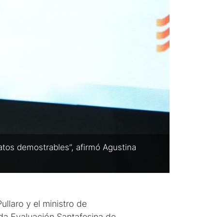
datos demostrables”, afirmó Agustina
llaro y el ministro de
nda Evaluación Santafesina de