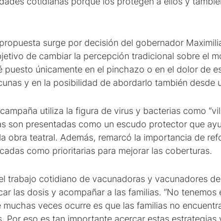
dades cotidianas porque los protegen a ellos y tambié
propuesta surge por decisión del gobernador Maximilia
objetivo de cambiar la percepción tradicional sobre el
 puesto únicamente en el pinchazo o en el dolor de ese
unas y en la posibilidad de abordarlo también desde un
 campaña utiliza la figura de virus y bacterias como “vi
nas son presentadas como un escudo protector que ayu
la obra teatral. Además, remarcó la importancia de ref
icadas como prioritarias para mejorar las coberturas.
el trabajo cotidiano de vacunadoras y vacunadores de 
ercar las dosis y acompañar a las familias. “No tenemo
 muchas veces ocurre es que las familias no encuentr
 Por eso es tan importante acercar estas estrategias 