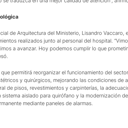
 se traduzca en una mejor calidad de atención”, afirm
ológica
ncial de Arquitectura del Ministerio, Lisandro Vaccaro,
mientos realizados junto al personal del hospital. “Vim
imos a avanzar. Hoy podemos cumplir lo que prometim
esó.
ó que permitirá reorganizar el funcionamiento del sect
bstétricos y quirúrgicos, mejorando las condiciones de
al de pisos, revestimientos y carpinterías, la adecuaci
un sistema aislado para quirófano y la modernización d
rmanente mediante paneles de alarmas.