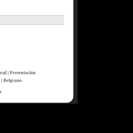
ral
|
Presentación
|
Belgrano
s