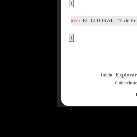
1
EL LITORAL, 25 de Feb
.
00001
1
Explorar
Inicio
|
Coleccione