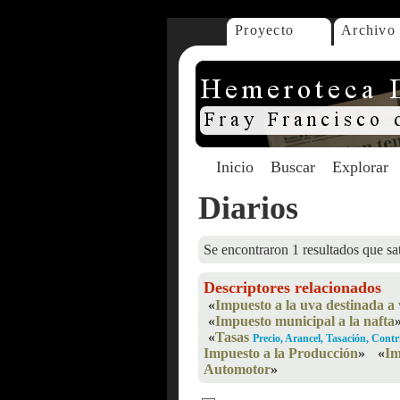
Proyecto
Archivo
Inicio
Buscar
Explorar
Diarios
Se encontraron 1 resultados que sat
Descriptores relacionados
«
Impuesto a la uva destinada a 
«
Impuesto municipal a la nafta
«
Tasas
Precio, Arancel, Tasación, Cont
Impuesto a la Producción
»
«
Im
Automotor
»