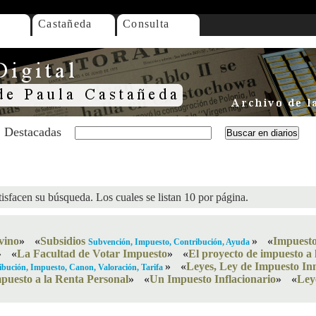
Castañeda
Consulta
Destacadas
isfacen su búsqueda. Los cuales se listan 10 por página.
vino
»
«
Subsidios
»
«
Impuesto 
Subvención, Impuesto, Contribución, Ayuda
»
«
La Facultad de Votar Impuesto
»
«
El proyecto de impuesto a l
»
«
Leyes, Ley de Impuesto In
ribución, Impuesto, Canon, Valoración, Tarifa
puesto a la Renta Personal
»
«
Un Impuesto Inflacionario
»
«
Ley