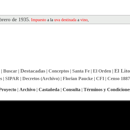
rero de 1935
.
Impuesto
a la
uva
destinada
a
vino
,
Destacadas
El Lito
|
Buscar
|
|
Conceptos
|
Santa Fe
|
El Orden
|
s
|
SIPAR
|
Decretos (Archivo)
|
Florian Paucke
|
CFI
|
Censo 1887
Proyecto
|
Archivo
|
Castañeda
|
Consulta
|
Términos y Condicione