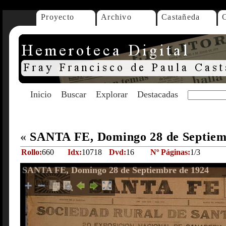
Proyecto
Archivo
Castañeda
Inicio
Buscar
Explorar
Destacadas
«
SANTA FE, Domingo 28 de Septiem
Rollo:
660
Idx:
10718
Dvd:
16
Nº Páginas:
1/3
SANTA FE, Domingo 28 de Septiembre de 1924