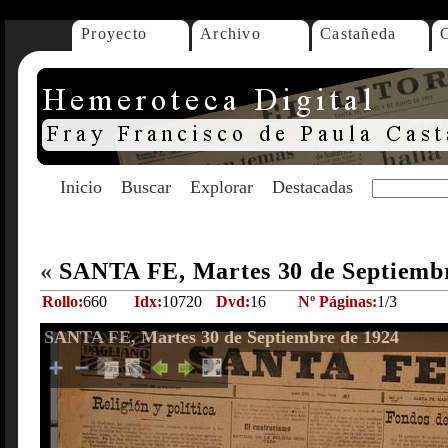
Proyecto
Archivo
Castañeda
Inicio
Buscar
Explorar
Destacadas
«
SANTA FE, Martes 30 de Septiemb
Rollo:
660
Idx:
10720
Dvd:
16
Nº Páginas:
1/3
SANTA FE, Martes 30 de Septiembre de 1924