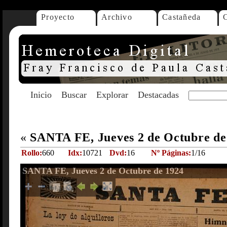
Proyecto
Archivo
Castañeda
Inicio
Buscar
Explorar
Destacadas
«
SANTA FE, Jueves 2 de Octubre d
Rollo:
660
Idx:
10721
Dvd:
16
Nº Páginas:
1/16
SANTA FE, Jueves 2 de Octubre de 1924