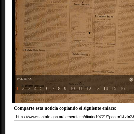
PAGINAS
1
2
3
4
5
6
7
8
9
10
11
12
13
14
15
16
Comparte esta noticia copiando el siguiente enlace: