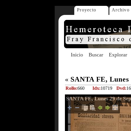
Proyecto
Archivo
Inicio
Buscar
Explorar
«
SANTA FE, Lunes 2
Rollo:
660
Idx:
10719
Dvd:
16
SANTA FE, Lunes 29 de Sep